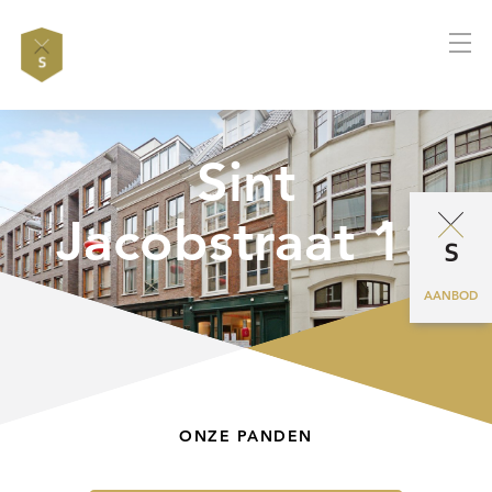
Sint
Jacobstraat 13
AANBOD
ONZE PANDEN