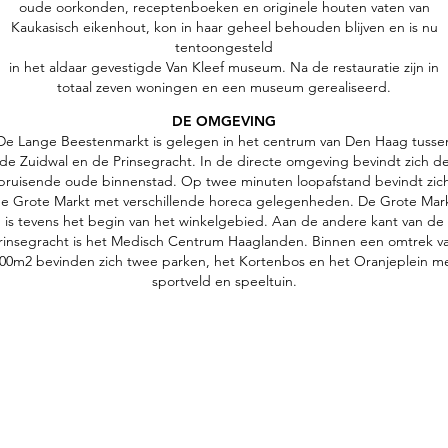
oude oorkonden, receptenboeken en originele houten vaten van
Kaukasisch eikenhout, kon in haar geheel behouden blijven en is nu
tentoongesteld
in het aldaar gevestigde Van Kleef museum. Na de restauratie zijn in
totaal zeven woningen en een museum gerealiseerd.
DE OMGEVING
De Lange Beestenmarkt is gelegen in het centrum van Den Haag tusse
de Zuidwal en de Prinsegracht. In de directe omgeving bevindt zich d
bruisende oude binnenstad. Op twee minuten loopafstand bevindt zic
e Grote Markt met verschillende horeca gelegenheden. De Grote Mar
is tevens het begin van het winkelgebied. Aan de andere kant van de
rinsegracht is het Medisch Centrum Haaglanden. Binnen een omtrek v
00m2 bevinden zich twee parken, het Kortenbos en het Oranjeplein m
sportveld en speeltuin.