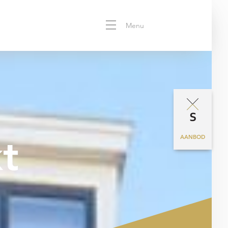
Menu
t
AANBOD