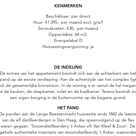
KENMERKEN
Beschikbaar: per direct
Huur: €1.095,- per maand excl. g/w/l
Servicekosten: €30,- per maand
Oppervlakte: 64 m2.
Energielabel D
Huisvestingsvergunning: ja
DE INDELING
De entree van het appartement bevindt zich aan de achterkant van he
pand op de eerste verdieping. Aan de achterzijde van het complex lig
ok de gezamenlijke binnentuin. In de woning is er vanuit de hal toega
ot de keuken, de slaapkamer, toilet en de badkamer. Tevens bevindt zi
een eigen berging in de buitenruimte op de begane grond.
HET PAND
De panden aan de Lange Beestenmarkt huisvestte sinds 1842 de laatst
van de elf distilleerderijen in Den Haag, die opeenvolgend op de fles
waren gegaan: ‘Stoomdistilleerderij ‘t Anker v/h Van Kleef & Zoon’. De
gehele authentieke inventaris van stoomdistilleerdij ‘t Anker, waaronde