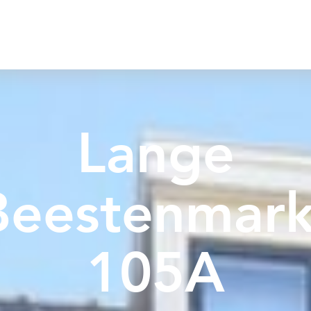
Lange
Beestenmark
105A