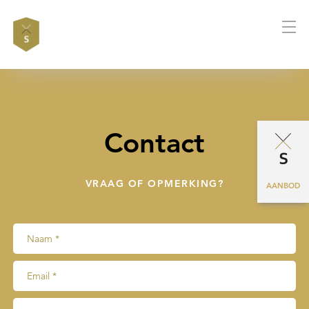
Contact
VRAAG OF OPMERKING?
AANBOD