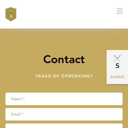
Contact
VRAAG OF OPMERKING?
AANBOD