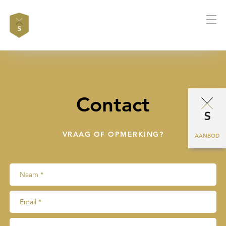
Contact
VRAAG OF OPMERKING?
AANBOD