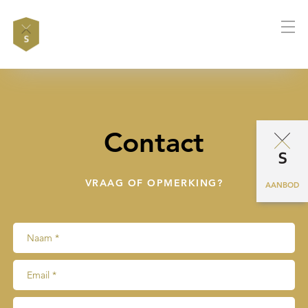
Contact
VRAAG OF OPMERKING?
AANBOD