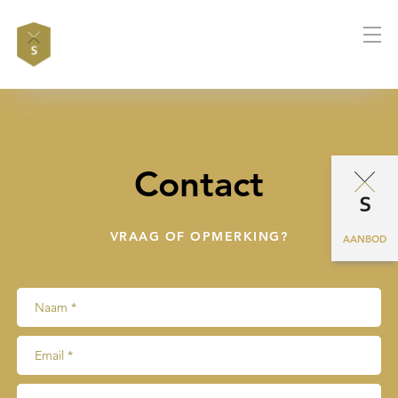
Contact
VRAAG OF OPMERKING?
AANBOD