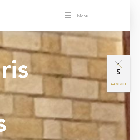
Menu
ris
AANBOD
s