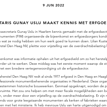
9 JUN 2022
TARIS GUNAY USLU MAAKT KENNIS MET ERFGO
atssecretaris Gunay Uslu in Haarlem kennis gemaakt met de erfgoedsect
umenten (FIM) organiseerde de bijeenkomst en erfgoedzorgers konden
en wat ze nodig hebben om hun werk goed te kunnen doen. Lilian Kuster
tel Den Haag NV, pleitte voor vrijstelling van de overdrachtsbelasting
eenkomst was informatie ophalen uit het erfgoedveld om zo het herstelp
rder uit te werken. Deze middag was het eerste moment waarop de sta
met een bredere vertegenwoordiging uit de erfgoedsector.
adsherstel Den Haag NV redt al sinds 1977 erfgoed in Den Haag en Haag
ofessionele monumentbeherende organisaties in Nederland. Deze organ
bestemmen historische bouwwerken. Eenmaal opgeknapt, worden de p
sruimte. Het zou ons helpen om met meer fiscale mogelijkheden een bet
en, onder meer door een vrijstelling op de overdrachtsbelasting. Er zij
onds voor grote leegstaande monumenten als kerken of fabrieken waar
en met het ministerie. Ik heb mevrouw Uslu van harte uitgenodigd om