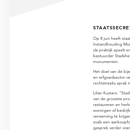
STAATSSECRE
Op 8 juni heeft sta
Instandhouding Mon
de praktijk speelt 
bestuurder Stadshers
monumenten.
Het doel van de bij
en erfgoedsector ve
rechtstreeks sprak 
Lilian Kusters: “St
van de grootste pr
restaureren en her
woningen of bedrijf
verwerving te krijg
zoals een aankoopf
gesprek verder voer