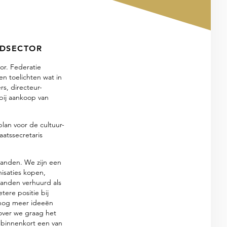
EDSECTOR
or. Federatie
 toelichten wat in
s, directeur-
 bij aankoop van
lan voor de cultuur-
atssecretaris
landen. We zijn een
isaties kopen,
anden verhuurd als
ere positie bij
n nog meer ideeën
over we graag het
 binnenkort een van