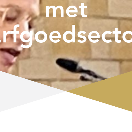
met
rfgoedsect