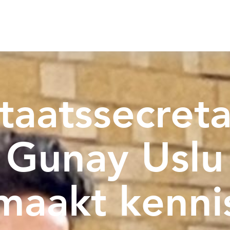
taatssecreta
Gunay Uslu
maakt kenni