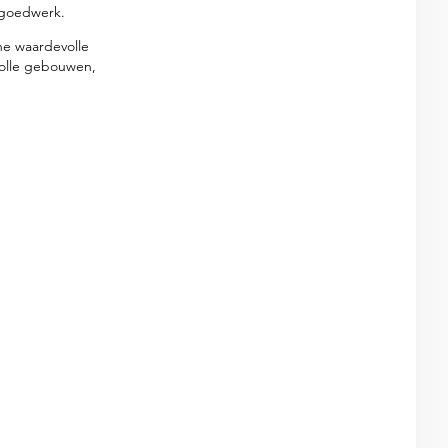
fgoedwerk.
he waardevolle
volle gebouwen,