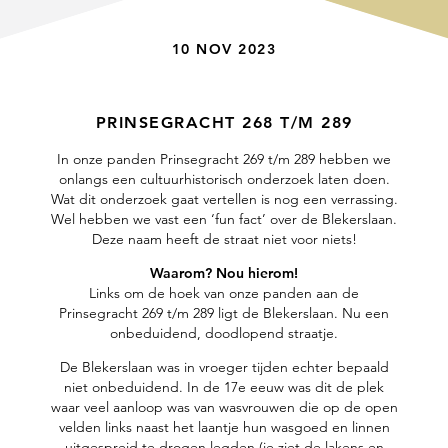
10 NOV 2023
PRINSEGRACHT 268 T/M 289
In onze panden Prinsegracht 269 t/m 289 hebben we
onlangs een cultuurhistorisch onderzoek laten doen.
Wat dit onderzoek gaat vertellen is nog een verrassing.
Wel hebben we vast een ‘fun fact’ over de Blekerslaan.
Deze naam heeft de straat niet voor niets!
Waarom? Nou hierom!
Links om de hoek van onze panden aan de
Prinsegracht 269 t/m 289 ligt de Blekerslaan. Nu een
onbeduidend, doodlopend straatje.
De Blekerslaan was in vroeger tijden echter bepaald
niet onbeduidend. In de 17e eeuw was dit de plek
waar veel aanloop was van wasvrouwen die op de open
velden links naast het laantje hun wasgoed en linnen
uitgespreid te drogen legden (je ziet de lakens en