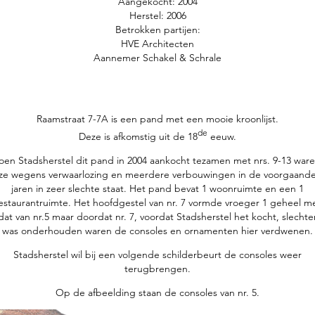
Aangekocht: 2004
Herstel: 2006
Betrokken partijen:
HVE Architecten
Aannemer Schakel & Schrale
Raamstraat 7-7A is een pand met een mooie kroonlijst.
de
Deze is afkomstig uit de 18
eeuw.
oen Stadsherstel dit pand in 2004 aankocht tezamen met nrs. 9-13 war
ze wegens verwaarlozing en meerdere verbouwingen in de voorgaand
jaren in zeer slechte staat. Het pand bevat 1 woonruimte en een 1
estaurantruimte. Het hoofdgestel van nr. 7 vormde vroeger 1 geheel m
dat van nr.5 maar doordat nr. 7, voordat Stadsherstel het kocht, slechte
was onderhouden waren de consoles en ornamenten hier verdwenen.
Stadsherstel wil bij een volgende schilderbeurt de consoles weer
terugbrengen.
Op de afbeelding staan de consoles van nr. 5.