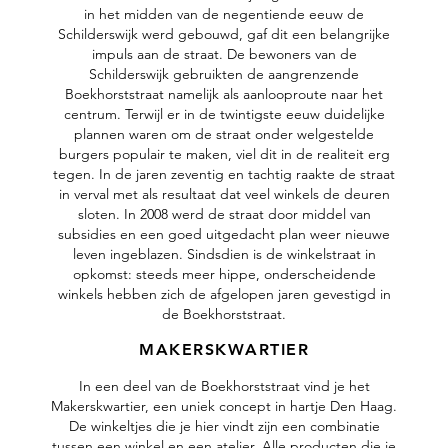
in het midden van de negentiende eeuw de
Schilderswijk werd gebouwd, gaf dit een belangrijke
impuls aan de straat. De bewoners van de
Schilderswijk gebruikten de aangrenzende
Boekhorststraat namelijk als aanlooproute naar het
centrum. Terwijl er in de twintigste eeuw duidelijke
plannen waren om de straat onder welgestelde
burgers populair te maken, viel dit in de realiteit erg
tegen. In de jaren zeventig en tachtig raakte de straat
in verval met als resultaat dat veel winkels de deuren
sloten. In 2008 werd de straat door middel van
subsidies en een goed uitgedacht plan weer nieuwe
leven ingeblazen. Sindsdien is de winkelstraat in
opkomst: steeds meer hippe, onderscheidende
winkels hebben zich de afgelopen jaren gevestigd in
de Boekhorststraat.
MAKERSKWARTIER
In een deel van de Boekhorststraat vind je het
Makerskwartier, een uniek concept in hartje Den Haag.
De winkeltjes die je hier vindt zijn een combinatie
tussen een winkel en een atelier. Alle producten die je