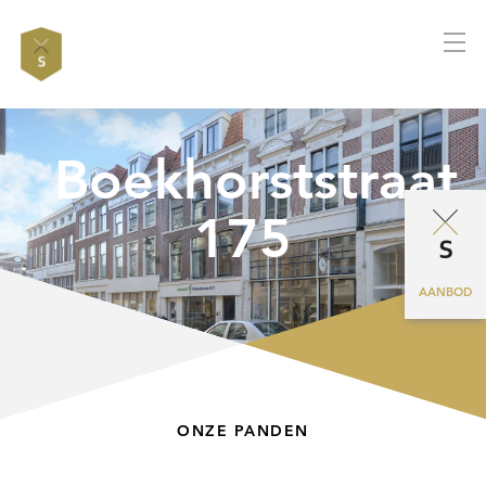
Boekhorststraat
175
AANBOD
ONZE PANDEN