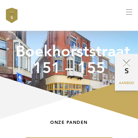
Boekhorststraat
151 – 155
AANBOD
ONZE PANDEN